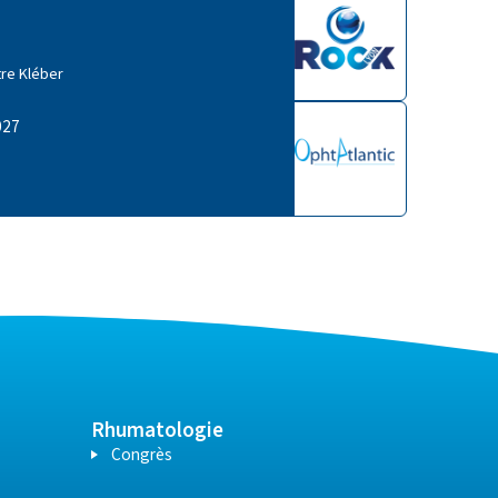
re Kléber
027
Rhumatologie
Congrès