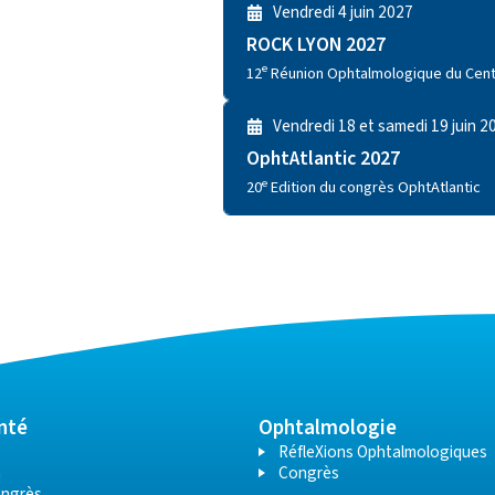
Vendredi 4 juin 2027​
ROCK LYON 2027
e
12
Réunion Ophtalmologique du Cent
Vendredi 18 et samedi 19 juin 2
OphtAtlantic 2027
e
20
Edition du congrès OphtAtlantic
nté
Ophtalmologie
RéfleXions Ophtalmologiques
n
Congrès
ongrès